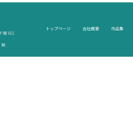
トップページ
会社概要
作品集
館 601
 無